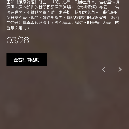
正如《維摩詰經》所言：「隨其心淨，則佛土淨。」當心靈恢復
清明，原本紛亂的世間即是清淨道場。《六祖壇經》亦云：「佛
法在世間，不離世間覺；離世求菩提，恰如求兔角。」將焦點回
歸日常的每個瞬間，透過對壓力、情緒與環境的深度覺知，練習
在柴米油鹽與數位紛擾中，識心達本，讓這份明覺轉化為處世的
智慧與定力。
03/28
查看相關活動
E-MAIL
yuchin.com@msa.hinet.net
TEL
04 - 23017298